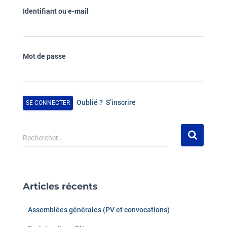
Identifiant ou e-mail
Mot de passe
Oublié ?
S’inscrire
R
Rechercher…
e
c
h
e
Articles récents
r
c
Assemblées générales (PV et convocations)
h
e