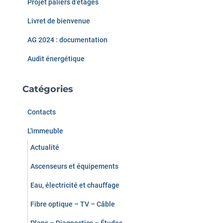
Projet paliers d’étages
r
Livret de bienvenue
:
AG 2024 : documentation
Audit énergétique
Catégories
Contacts
L'immeuble
Actualité
Ascenseurs et équipements
Eau, électricité et chauffage
Fibre optique – TV – Câble