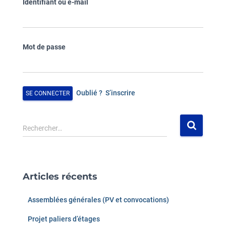
Identifiant ou e-mail
Mot de passe
Oublié ?
S’inscrire
R
Rechercher…
e
c
h
e
Articles récents
r
c
Assemblées générales (PV et convocations)
h
e
Projet paliers d’étages
r