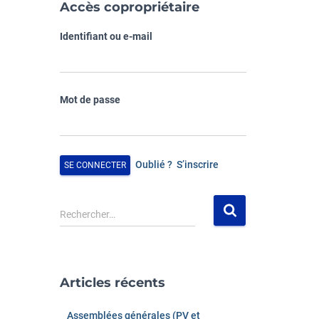
Accès copropriétaire
Identifiant ou e-mail
Mot de passe
Oublié ?
S’inscrire
R
Rechercher…
e
c
h
e
Articles récents
r
c
Assemblées générales (PV et
h