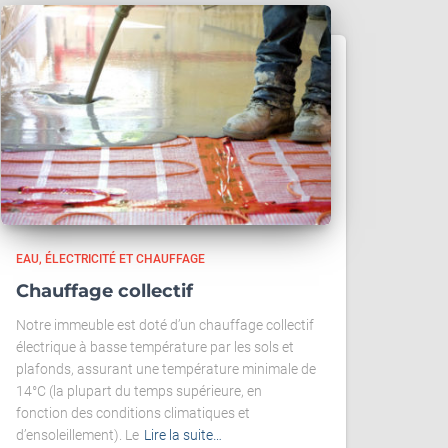
EAU, ÉLECTRICITÉ ET CHAUFFAGE
Chauffage collectif
Notre immeuble est doté d’un chauffage collectif
électrique à basse température par les sols et
plafonds, assurant une température minimale de
14°C (la plupart du temps supérieure, en
fonction des conditions climatiques et
d’ensoleillement). Le
Lire la suite…