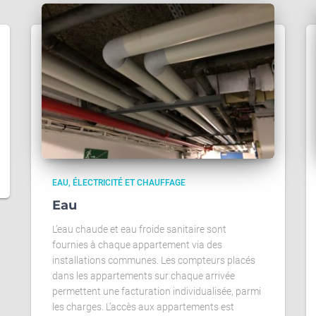
EAU, ÉLECTRICITÉ ET CHAUFFAGE
Eau
L’eau chaude et eau froide sanitaire sont
fournies à chaque appartement via des
installations communes. Les compteurs placés
dans les appartements sur chaque arrivée
permettent une facturation individualisée, parmi
les charges. L’accès aux appartements est